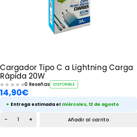
Cargador Tipo C a Lightning Carga
Rápida 20W
0 Reseñas
DISPONIBLE
14,90
€
VALORADO CON
DE 5
•
Entrega estimada el
miércoles, 12 de agosto
Añadir al carrito