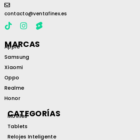
contacto@ventafinex.es
MARCAS
Apple
Samsung
Xiaomi
Oppo
Realme
Honor
CATEGORÍAS
Móviles
Tablets
Relojes Inteligente