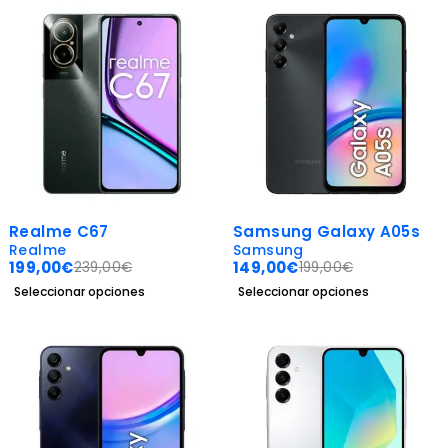
-17%
-25%
Realme C67
Samsung Galaxy A05s
Realme
Samsung
199,00
€
149,00
€
239,00
€
199,00
€
Seleccionar opciones
Seleccionar opciones