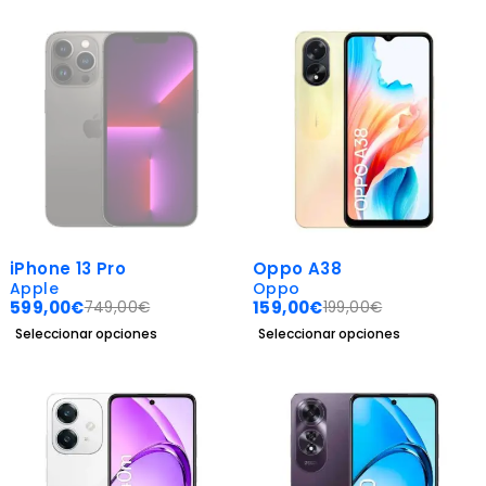
SOLD OUT
-20%
iPhone 13 Pro
Oppo A38
Apple
Oppo
599,00
€
159,00
€
749,00
€
199,00
€
Seleccionar opciones
Seleccionar opciones