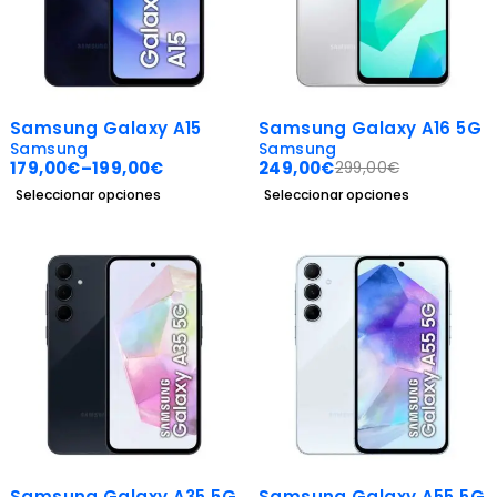
-28%
-17%
Samsung Galaxy A15
Samsung Galaxy A16 5G
Samsung
Samsung
179,00
€
–
199,00
€
249,00
€
299,00
€
Seleccionar opciones
Seleccionar opciones
-27%
-20%
Samsung Galaxy A35 5G
Samsung Galaxy A55 5G