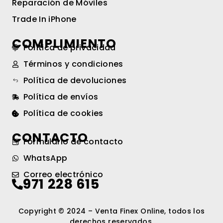
Reparación de Móviles
Trade In iPhone
COMPLIMIENTO
Política de privacidad
Términos y condiciones
Política de devoluciones
Política de envíos
Política de cookies
CONTACTO
Formulario de contacto
WhatsApp
Correo electrónico
971 228 615
Copyright © 2024 – Venta Finex Online, todos los
derechos reservados.