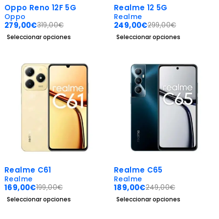
-13%
-17%
Oppo Reno 12F 5G
Realme 12 5G
Oppo
Realme
279,00
€
249,00
€
319,00
€
299,00
€
Seleccionar opciones
Seleccionar opciones
-15%
-24%
Realme C61
Realme C65
Realme
Realme
169,00
€
189,00
€
199,00
€
249,00
€
Seleccionar opciones
Seleccionar opciones