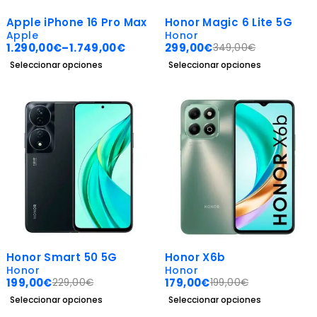
SOLD OUT
-14%
Apple iPhone 16 Pro Max
Honor Magic 6 Lite 5G
Apple
Honor
1.290,00
€
–
1.749,00
€
299,00
€
349,00
€
Seleccionar opciones
Seleccionar opciones
-13%
-10%
Honor Smart 50 5G
Honor X6b
Honor
Honor
199,00
€
179,00
€
229,00
€
199,00
€
Seleccionar opciones
Seleccionar opciones