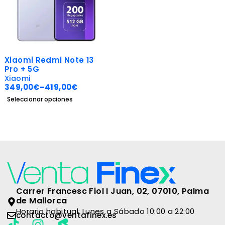
-30%
Xiaomi Redmi Note 13
Pro + 5G
Xiaomi
349,00
€
–
419,00
€
Seleccionar opciones
Carrer Francesc Fiol I Juan, 02, 07010, Palma
de Mallorca
Horario habitual: Lunes a Sábado 10:00 a 22:00
contacto@ventafinex.es