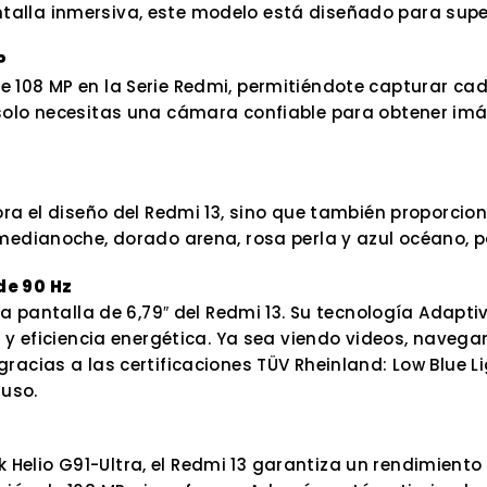
alla inmersiva, este modelo está diseñado para supe
P
 108 MP en la Serie Redmi, permitiéndote capturar cad
solo necesitas una cámara confiable para obtener imág
ora el diseño del Redmi 13, sino que también proporci
medianoche, dorado arena, rosa perla y azul océano, pa
de 90 Hz
 la pantalla de 6,79″ del Redmi 13. Su tecnología Ada
z y eficiencia energética. Ya sea viendo videos, navega
acias a las certificaciones TÜV Rheinland: Low Blue Lig
 uso.
elio G91-Ultra, el Redmi 13 garantiza un rendimiento 