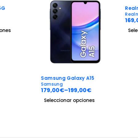
-15%
Realme
Realme
169,00
es
Selecc
-28%
Samsung Galaxy A15
Samsung
179,00
€
–
199,00
€
Seleccionar opciones