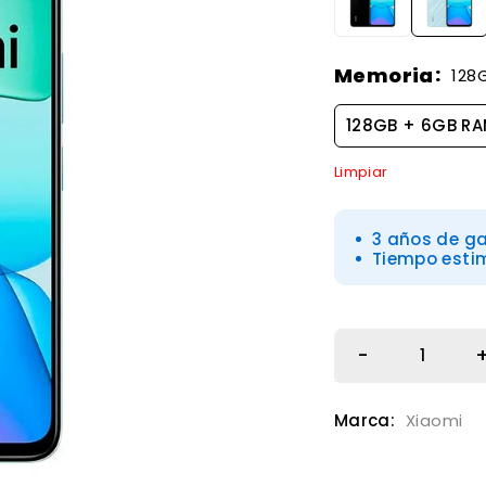
Memoria
128
128GB + 6GB R
Limpiar
3 años de g
Tiempo esti
Marca:
Xiaomi