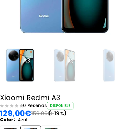
Xiaomi Redmi A3
0 Reseñas
DISPONIBLE
129,00
€
VALORADO CON
DE 5
159,00
€
(-
19
%)
Color
Azul