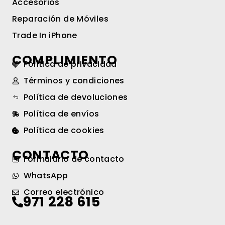
Accesorios
Reparación de Móviles
Trade In iPhone
COMPLIMIENTO
Política de privacidad
Términos y condiciones
Política de devoluciones
Política de envíos
Política de cookies
CONTACTO
Formulario de contacto
WhatsApp
Correo electrónico
971 228 615