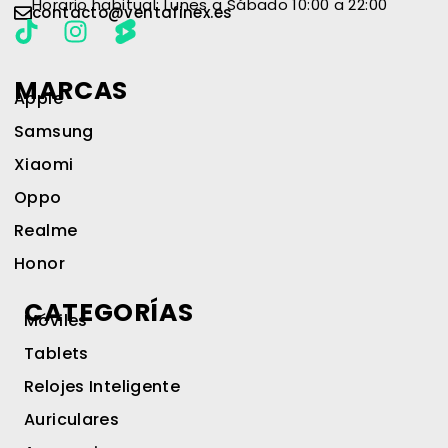
Horario habitual: Lunes a Sábado 10:00 a 22:00
contacto@ventafinex.es
MARCAS
Apple
Samsung
Xiaomi
Oppo
Realme
Honor
CATEGORÍAS
Móviles
Tablets
Relojes Inteligente
Auriculares