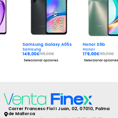
-25%
-10%
Samsung Galaxy A05s
Honor X6b
Samsung
Honor
149,00
€
179,00
€
199,00
€
199,00
€
Seleccionar opciones
Seleccionar opciones
Carrer Francesc Fiol I Juan, 02, 07010, Palma
de Mallorca