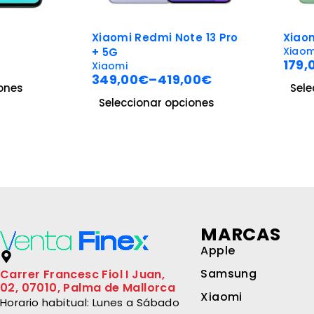
-30%
-28%
Xiaomi Redmi Note 13 Pro
Xiaomi Redmi Note 
Xiaomi
+ 5G
179,00
€
–
199,00
Xiaomi
349,00
€
–
419,00
€
Seleccionar opcion
Seleccionar opciones
MARCAS
Apple
Samsung
Carrer Francesc Fiol I Juan,
02, 07010, Palma de Mallorca
Xiaomi
Horario habitual: Lunes a Sábado