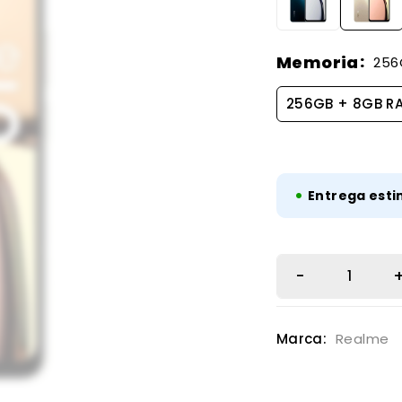
Memoria
256
256GB + 8GB R
•
Entrega esti
Marca:
Realme