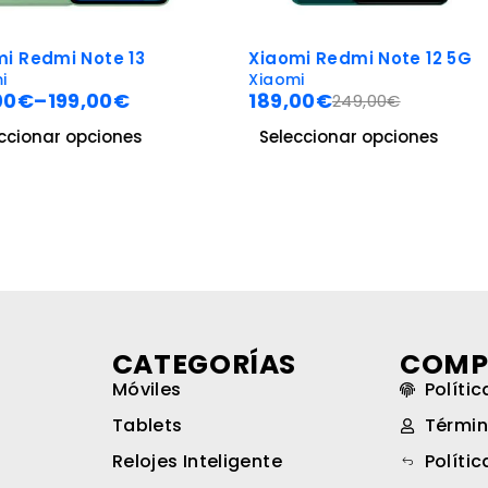
-24%
-17%
13
Xiaomi Redmi Note 12 5G
Oppo 
Xiaomi
Oppo
€
189,00
€
199,00
249,00
€
es
Seleccionar opciones
Selecc
CATEGORÍAS
COMP
Móviles
Políti
Tablets
Términ
Relojes Inteligente
Políti