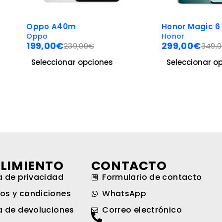
-14%
A40m
Honor Magic 6 Lite 5G
Honor
€
299,00
€
239,00
€
349,00
€
ionar opciones
Seleccionar opciones
LIMIENTO
CONTACTO
ca de privacidad
Formulario de contacto
os y condiciones
WhatsApp
ca de devoluciones
Correo electrónico