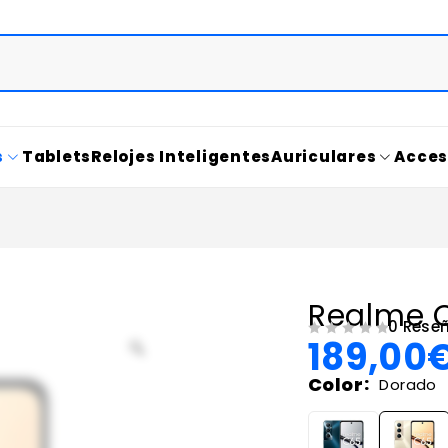
s
Tablets
Relojes Inteligentes
Auriculares
Acces
Realme 
0 Rese
189,00
VALORADO CON
DE 5
Color
Dorado