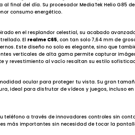
 al final del día. Su procesador MediaTek Helio G85 d
menor consumo energético.
Inspirado en el resplandor celestial, su acabado avanz
trellado. El
realme C65
, con tan solo 7,64 mm de gros
nternos. Este diseño no solo es elegante, sino que ta
entes verticales de alta gama permite capturar imá
 y revestimiento al vacío resaltan su estilo sofistica
odidad ocular para proteger tu vista. Su gran tamaño 
ura, ideal para disfrutar de vídeos y juegos, incluso e
 teléfono a través de innovadores controles sin cont
cciones más importantes sin necesidad de tocar la pan