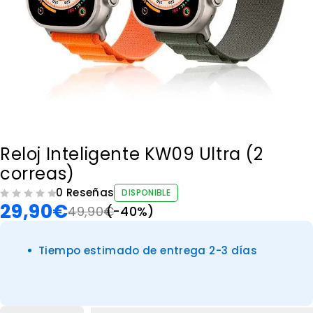
Reloj Inteligente KW09 Ultra (2
correas)
0 Reseñas
DISPONIBLE
29,90
€
VALORADO CON
DE 5
49,90
€
(-
40
%)
Tiempo estimado de entrega 2-3 días