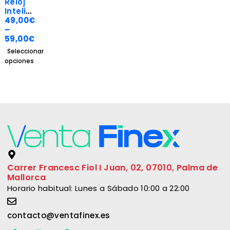
Reloj
Intelige
nte
49,00
€
TW96
–
59,00
€
Seleccionar
opciones
Carrer Francesc Fiol I Juan, 02, 07010, Palma de
Mallorca
Horario habitual: Lunes a Sábado 10:00 a 22:00
contacto@ventafinex.es