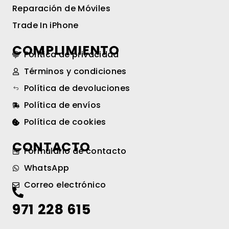
Reparación de Móviles
Trade In iPhone
COMPLIMIENTO
Política de privacidad
Términos y condiciones
Política de devoluciones
Política de envíos
Política de cookies
CONTACTO
Formulario de contacto
WhatsApp
Correo electrónico
971 228 615