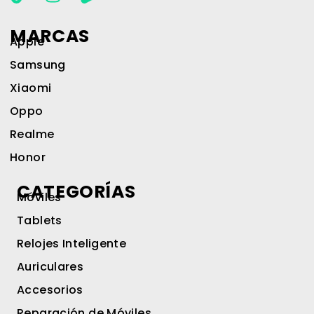
MARCAS
Apple
Samsung
Xiaomi
Oppo
Realme
Honor
CATEGORÍAS
Móviles
Tablets
Relojes Inteligente
Auriculares
Accesorios
Reparación de Móviles