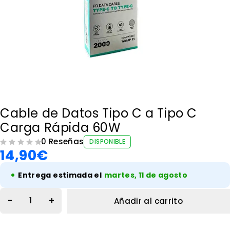
Cable de Datos Tipo C a Tipo C
Carga Rápida 60W
0 Reseñas
DISPONIBLE
14,90
€
VALORADO CON
DE 5
•
Entrega estimada el
martes, 11 de agosto
Añadir al carrito