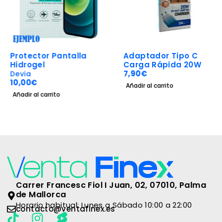
Protector Pantalla
Adaptador Tipo C
Hidrogel
Carga Rápida 20W
7,90
€
Devia
10,00
€
Añadir al carrito
Añadir al carrito
Carrer Francesc Fiol I Juan, 02, 07010, Palma
de Mallorca
Horario habitual: Lunes a Sábado 10:00 a 22:00
contacto@ventafinex.es